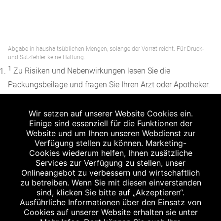
Abgabe in haushaltsüblichen Mengen, solange der Vorrat reicht. Für Druck-
und Satzfehler keine Haftung.
1
Zu Risiken und Nebenwirkungen lesen Sie die
Packungsbeilage und fragen Sie Ihren Arzt oder Apotheker.
2
Angabe nach der deutschen Arzneimitteltaxe
Wir setzen auf unserer Website Cookies ein.
Apothekenerstattungspreis (AEP). Der AEP ist keine
Einige sind essenziell für die Funktionen der
unverbindliche Preisempfehlung der Hersteller. Der AEP ist
Website und um Ihnen unseren Webdienst zur
ein von den Apotheken in Ansatz gebrachter Preis für
Verfügung stellen zu können. Marketing-
Cookies wiederum helfen, Ihnen zusätzliche
rezeptfreie Arzneimittel. Er entspricht in der Höhe dem für
Services zur Verfügung zu stellen, unser
Apotheken verbindlichen Abgabepreis, zu dem eine
Onlineangebot zu verbessern und wirtschaftlich
Apotheke in bestimmten Fällen (z.B. bei Kindern unter 12
zu betreiben. Wenn Sie mit diesen einverstanden
sind, klicken Sie bitte auf „Akzeptieren“.
Jahren) das Produkt mit der gesetzlichen
Ausführliche Informationen über den Einsatz von
Krankenversicherung abrechnet. Der AEP ist der allgemeine
Cookies auf unserer Website erhalten sie unter
Erstattungspreis im Falle einer Kostenübernahme durch die