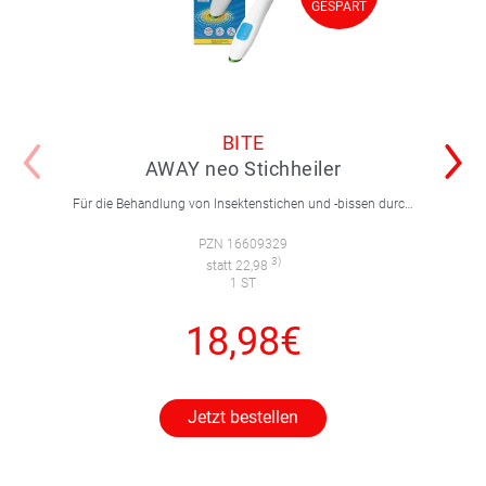
GESPART
BITE
AWAY neo Stichheiler
Für die Behandlung von Insektenstichen und -bissen durch einen Wärmeimpuls.
PZN 16609329
3)
statt 22,98
1 ST
18,98€
Jetzt bestellen