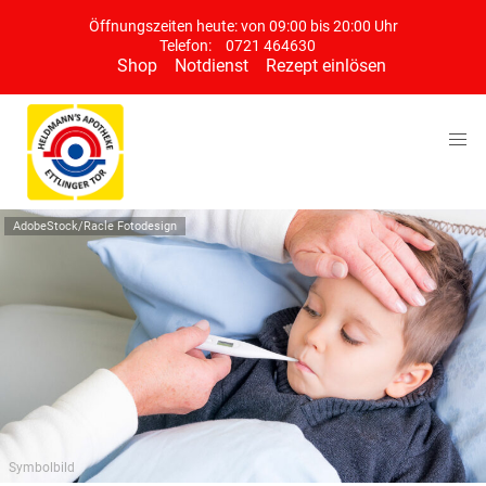
Öffnungszeiten heute: von 09:00 bis 20:00 Uhr
Telefon:
0721 464630
Shop
Notdienst
Rezept einlösen
AdobeStock/Racle Fotodesign
Symbolbild