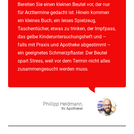
Bereiten Sie einen kleinen Beutel vor, der nur
für Arzttermine gedacht ist. Hinein kommen
ein kleines Buch, ein leises Spielzeug,
Taschentücher, etwas zu trinken, der Impfpass,
das gelbe Kinderuntersuchungsheft und –
falls mit Praxis und Apotheke abgestimmt –
ein geeignetes Schmerzpflaster. Der Beutel
spart Stress, weil vor dem Termin nicht alles
zusammengesucht werden muss.
Phillipp
Heldmann,
Ihr Apotheker