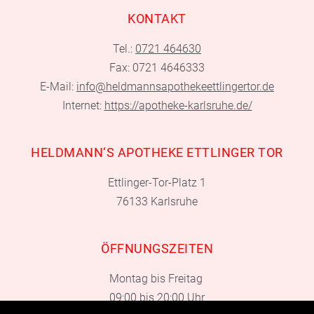
KONTAKT
Tel.:
0721 464630
Fax: 0721 4646333
E-Mail:
info@heldmannsapothekeettlingertor.de
Internet:
https://apotheke-karlsruhe.de/
HELDMANN‘S APOTHEKE ETTLINGER TOR
Ettlinger-Tor-Platz 1
76133 Karlsruhe
ÖFFNUNGSZEITEN
Montag bis Freitag
09:00 bis 20:00 Uhr