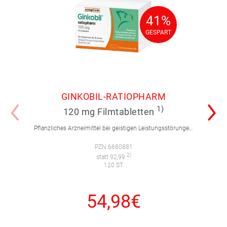
41%
41%
GESPART
GESPART
GINKOBIL-RATIOPHARM
1)
120 mg Filmtabletten
Pflanzliches Arzneimittel bei geistigen Leistungsstörungen und Durchblutungsstörungen.
PZN 6680881
2)
statt 92,99
120 ST
54,98€