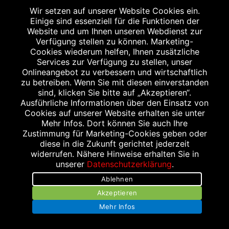
Samstag
Wir setzen auf unserer Website Cookies ein.
09:00 bis 20:00 Uhr
Einige sind essenziell für die Funktionen der
Website und um Ihnen unseren Webdienst zur
Verfügung stellen zu können. Marketing-
Cookies wiederum helfen, Ihnen zusätzliche
Services zur Verfügung zu stellen, unser
WEITERER STANDORT
Onlineangebot zu verbessern und wirtschaftlich
zu betreiben. Wenn Sie mit diesen einverstanden
sind, klicken Sie bitte auf „Akzeptieren“.
Ausführliche Informationen über den Einsatz von
Cookies auf unserer Website erhalten sie unter
Mehr Infos. Dort können Sie auch Ihre
Zustimmung für Marketing-Cookies geben oder
diese in die Zukunft gerichtet jederzeit
widerrufen. Nähere Hinweise erhalten Sie in
HELDMANN'S APOTHEKE Q6 Q7
unserer
Datenschutzerklärung
.
Q7, 3
Ablehnen
68161 Mannheim
Akzeptieren
Tel.: 0621 33658560
Mehr Infos
Fax: 0621 33658565