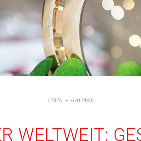
LEBEN
–
6.01.2026
ER WELTWEIT: GE