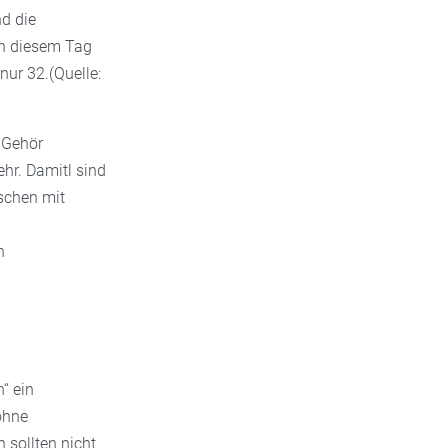
nd die
an diesem Tag
ur 32.(Quelle:
 Gehör
hr. Damitl sind
nschen mit
h
“ ein
ohne
 sollten nicht