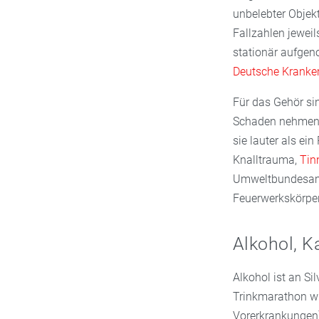
unbelebter Objekt
Fallzahlen jewei
stationär aufgen
Deutsche Kranke
Für das Gehör si
Schaden nehmen, 
sie lauter als ei
Knalltrauma,
Tin
Umweltbundesamt 
Feuerwerkskörper
Alkohol, K
Alkohol ist an Si
Trinkmarathon wi
Vorerkrankungen)