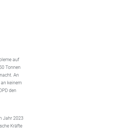
obleme auf
050 Tonnen
rnacht. An
t an keinem
COPD den
m Jahr 2023
sche Kräfte