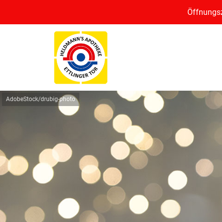
Öffnungsz
AdobeStock/drubig-photo