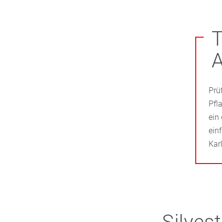
T
Prü
Pfl
ein
ein
Kar