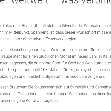
ter weltweit – was verbin
, Tokio oder Berlin: Überall steht an Silvester der Wunsch nach
hr im Mittelpunkt. Spannend ist, dass dieser Wunsch oft mit seh
en ist – ganz ohne private Feuerwerksorgien.
 viele Menschen genau zwölf Weintrauben, eine pro Glockensch
 Traube steht für einen glücklichen Monat im neuen Jahr. In Ita
nsen gegessen, die durch ihre Form für Geld und Wohlstand ste
sche Tempel traditionell 108 Mal die Glocke, um symbolisch me
 abzulegen und innerlich aufgeräumt ins neue Jahr zu gehen.
esen Bräuchen: Sie fokussieren sich auf Symbolik und Gemeinsc
losionen. Genau hier liegt eine Chance: Wir können uns diese I
unsere eigene Kultur aufzugeben.