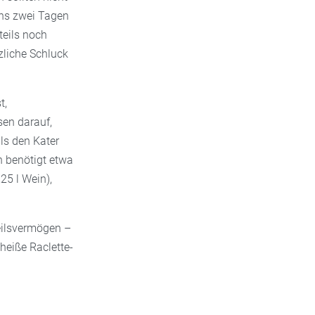
ens zwei Tagen
teils noch
tzliche Schluck
t,
en darauf,
ls den Kater
n benötigt etwa
25 l Wein),
eilsvermögen –
heiße Raclette-