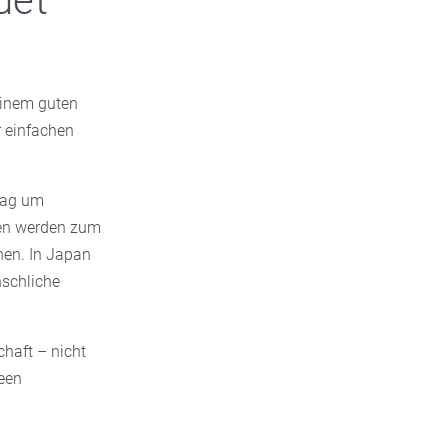
det
 einem guten
r einfachen
lag um
lien werden zum
hen. In Japan
nschliche
haft – nicht
deen