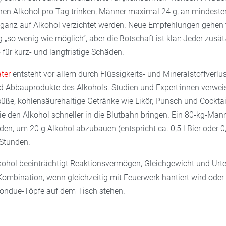
inen Alkohol pro Tag trinken, Männer maximal 24 g, an mindest
 ganz auf Alkohol verzichtet werden. Neue Empfehlungen gehen 
g „so wenig wie möglich“, aber die Botschaft ist klar: Jeder zusä
 für kurz- und langfristige Schäden.
ater
entsteht vor allem durch Flüssigkeits- und Mineralstoffverlus
 Abbauprodukte des Alkohols. Studien und Expert:innen verweis
üße, kohlensäurehaltige Getränke wie Likör, Punsch und Cocktai
sie den Alkohol schneller in die Blutbahn bringen. Ein 80-kg-Man
en, um 20 g Alkohol abzubauen (entspricht ca. 0,5 l Bier oder 0,
 Stunden.
ohol beeinträchtigt Reaktionsvermögen, Gleichgewicht und Urt
Kombination, wenn gleichzeitig mit Feuerwerk hantiert wird oder 
ondue-Töpfe auf dem Tisch stehen.