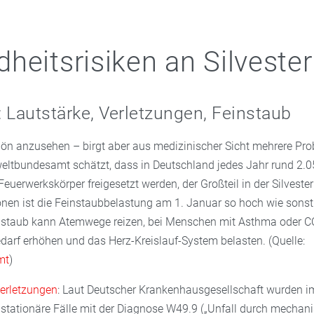
heitsrisiken an Silvester
 Lautstärke, Verletzungen, Feinstaub
hön anzusehen – birgt aber aus medizinischer Sicht mehrere Pr
ltbundesamt schätzt, dass in Deutschland jedes Jahr rund 2.
euerwerkskörper freigesetzt werden, der Großteil in der Silveste
onen ist die Feinstaubbelastung am 1. Januar so hoch wie sons
instaub kann Atemwege reizen, bei Menschen mit Asthma oder 
rf erhöhen und das Herz-Kreislauf-System belasten. (Quelle:
mt
)
erletzungen
: Laut Deutscher Krankenhausgesellschaft wurden i
stationäre Fälle mit der Diagnose W49.9 („Unfall durch mechani