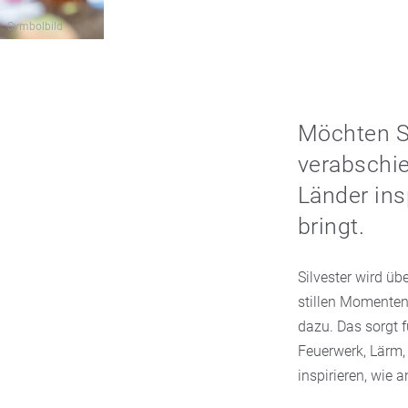
Symbolbild
Möchten Si
verabschi
Länder ins
bringt.
Silvester wird üb
stillen Momenten.
dazu. Das sorgt 
Feuerwerk, Lärm,
inspirieren, wie a