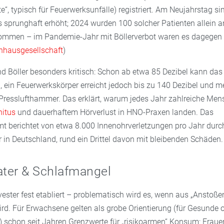
e“, typisch für Feuerwerksunfälle) registriert. Am Neujahrstag si
ls sprunghaft erhöht; 2024 wurden 100 solcher Patienten allein 
ommen – im Pandemie-Jahr mit Böllerverbot waren es dagegen n
nhausgesellschaft
)
nd Böller besonders kritisch: Schon ab etwa 85 Dezibel kann das
ein Feuerwerkskörper erreicht jedoch bis zu 140 Dezibel und me
n Presslufthammer. Das erklärt, warum jedes Jahr zahlreiche Me
nitus
und dauerhaftem Hörverlust in HNO-Praxen landen. Das
berichtet von etwa 8.000 Innenohrverletzungen pro Jahr durc
 in Deutschland, rund ein Drittel davon mit bleibenden Schäden.
ater & Schlafmangel
lvester fest etabliert – problematisch wird es, wenn aus „Anstoßen
rd. Für Erwachsene gelten als grobe Orientierung (für Gesunde 
 schon seit Jahren Grenzwerte für „risikoarmen“ Konsum: Frauen