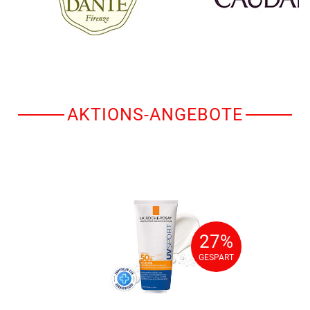
AKTIONS-ANGEBOTE
27%
27%
GESPART
GESPART