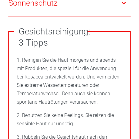
gegen Rötungen im Programm. Es mildert das
Sonnenschutz
Fett enthalten. Oft sind den Pflegeprodukten fürs
Hitzegefühl und den Juckreiz. Außerdem stabilisiert
Gesicht auch grüne Farbpigmente zugesetzt, um die
es die Blutgefäße in der Haut. Das Serum wird unter
UV-Strahlung gehört zu den Faktoren, die Schübe
Rötungen zu kaschieren.
der Gesichtspflege aufgetragen.
auslösen. Sonnenschutz ist deshalb Pflicht – und das
Gesichtsreinigung:
auch im Winter und im Frühjahr. Wichtig ist ein sehr
3 Tipps
hoher Lichtschutzfaktor: im Sommer 50+, im Winter
25 bis 30+.
1. Reinigen Sie die Haut morgens und abends
Viele Kosmetikprodukte aus unserer Heldmann‘s
mit Produkten, die speziell für die Anwendung
Apotheke Ettlinger Tor , die speziell für Rosacea
bei Rosacea entwickelt wurden. Und vermeiden
entwickelt wurden, enthalten schon in der
Sie extreme Wassertemperaturen oder
Tagespflege einen hohen Lichtschutzfaktor.
Temperaturwechsel. Denn auch sie können
spontane Hautrötungen verursachen.
Zudem sollte Ihr Sonnenschutz keine Duft-, Farb- oder
2. Benutzen Sie keine Peelings. Sie reizen die
Konservierungsstoffe enthalten und nicht zu
sensible Haut nur unnötig.
reichhaltig sein.
3. Rubbeln Sie die Gesichtshaut nach dem