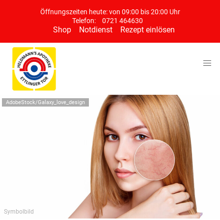
Öffnungszeiten heute: von 09:00 bis 20:00 Uhr
Telefon:
0721 464630
Shop
Notdienst
Rezept einlösen
AdobeStock/Galaxy_love_design
Symbolbild