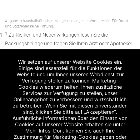
Abgabe in haushaltsüblichen Mengen, solange der Vorrat reicht. Für Druck-
und Satzfehler keine Haftung.
1
Zu Risiken und Nebenwirkungen lesen Sie die
Packungsbeilage und fragen Sie Ihren Arzt oder Apotheker.
2
Angabe nach der deutschen Arzneimitteltaxe
Wir setzen auf unserer Website Cookies ein.
Apothekenerstattungspreis (AEP). Der AEP ist keine
Einige sind essenziell für die Funktionen der
unverbindliche Preisempfehlung der Hersteller. Der AEP ist
Website und um Ihnen unseren Webdienst zur
ein von den Apotheken in Ansatz gebrachter Preis für
Verfügung stellen zu können. Marketing-
Cookies wiederum helfen, Ihnen zusätzliche
rezeptfreie Arzneimittel. Er entspricht in der Höhe dem für
Services zur Verfügung zu stellen, unser
Apotheken verbindlichen Abgabepreis, zu dem eine
Onlineangebot zu verbessern und wirtschaftlich
Apotheke in bestimmten Fällen (z.B. bei Kindern unter 12
zu betreiben. Wenn Sie mit diesen einverstanden
sind, klicken Sie bitte auf „Akzeptieren“.
Jahren) das Produkt mit der gesetzlichen
Ausführliche Informationen über den Einsatz von
Krankenversicherung abrechnet. Der AEP ist der allgemeine
Cookies auf unserer Website erhalten sie unter
Erstattungspreis im Falle einer Kostenübernahme durch die
Mehr Infos. Dort können Sie auch Ihre
Zustimmung für Marketing-Cookies geben oder
gesetzlichen Krankenkassen, vor Abzug eines