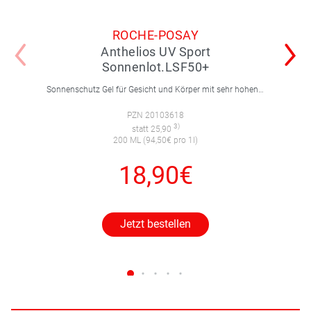
ROCHE-POSAY
Anthelios UV Sport
Sonnenlot.LSF50+
Sonnenschutz Gel für Gesicht und Körper mit sehr hohen UV-Schutz. Die Wet Skin Technologie ermöglicht die Anwendung auf nasser Haut und bietet eine 24 Stunden Feuchtigkeitsversorgung.
PZN 20103618
3)
statt 25,90
200 ML (94,50€ pro 1l)
18,90€
Jetzt bestellen