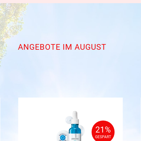
ANGEBOTE IM AUGUST
21%
21%
GESPART
GESPART