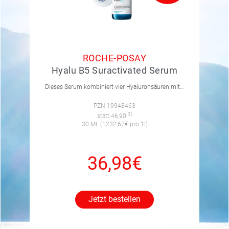
ROCHE-POSAY
Hyalu B5 Suractivated Serum
Dieses Serum kombiniert vier Hyaluronsäuren mit Vitamin B5, um die Haut sichtbar glatter und aufgepolsterter zu machen. Es mildert Falten, spendet Feuchtigkeit und unterstützt die Hautregeneration.
PZN 19948463
3)
statt 46,90
30 ML (1232,67€ pro 1l)
36,98€
Jetzt bestellen