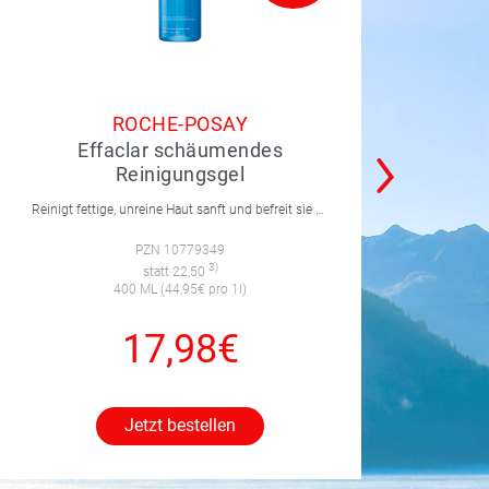
ROCHE-POSAY
Effaclar schäumendes
Reinigungsgel
Reinigt fettige, unreine Haut sanft und befreit sie von Talg und Schmutzpartikeln.
PZN 10779349
3)
statt 22,50
400 ML (44,95€ pro 1l)
17,98€
Jetzt bestellen