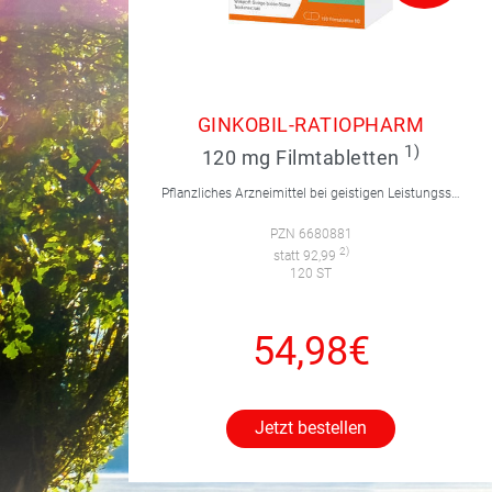
GINKOBIL-RATIOPHARM
1)
120 mg Filmtabletten
Pflanzliches Arzneimittel bei geistigen Leistungsstörungen und Durchblutungsstörungen.
PZN 6680881
2)
statt 92,99
120 ST
54,98€
Jetzt bestellen