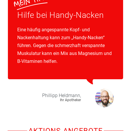
Hilfe bei Handy-Nacken
Eine häufig angespannte Kopf- und
Nackenhaltung kann zum „Handy-Nacken“
führen. Gegen die schmerzhaft verspannte
Muskulatur kann ein Mix aus Magnesium und
B-Vitaminen helfen.
Phillipp
Heldmann,
Ihr Apotheker
AKTIONS-ANGEBOTE