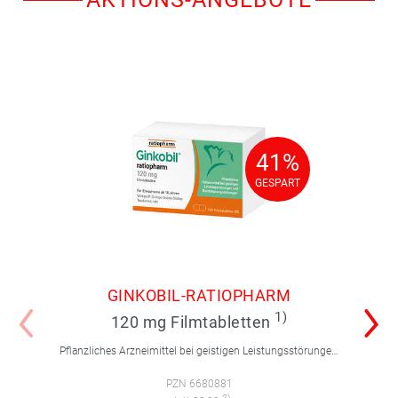
41%
41%
GESPART
GESPART
GINKOBIL-RATIOPHARM
1)
120 mg Filmtabletten
Pflanzliches Arzneimittel bei geistigen Leistungsstörungen und Durchblutungsstörungen.
PZN 6680881
2)