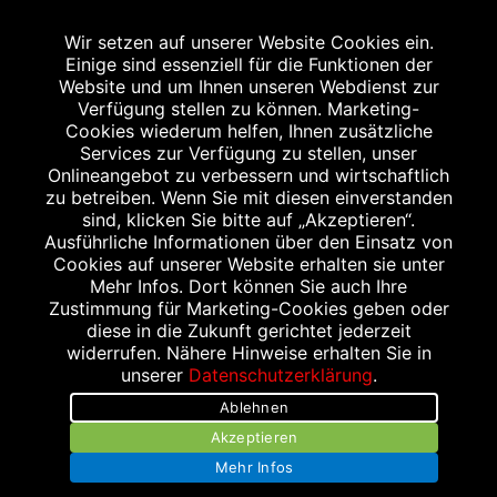
2
Angabe nach der deutschen Arzneimitteltaxe
Wir setzen auf unserer Website Cookies ein.
Apothekenerstattungspreis (AEP). Der AEP ist keine
Einige sind essenziell für die Funktionen der
unverbindliche Preisempfehlung der Hersteller. Der AEP ist
Website und um Ihnen unseren Webdienst zur
ein von den Apotheken in Ansatz gebrachter Preis für
Verfügung stellen zu können. Marketing-
Cookies wiederum helfen, Ihnen zusätzliche
rezeptfreie Arzneimittel. Er entspricht in der Höhe dem für
Services zur Verfügung zu stellen, unser
Apotheken verbindlichen Abgabepreis, zu dem eine
Onlineangebot zu verbessern und wirtschaftlich
Apotheke in bestimmten Fällen (z.B. bei Kindern unter 12
zu betreiben. Wenn Sie mit diesen einverstanden
sind, klicken Sie bitte auf „Akzeptieren“.
Jahren) das Produkt mit der gesetzlichen
Ausführliche Informationen über den Einsatz von
Krankenversicherung abrechnet. Der AEP ist der allgemeine
Cookies auf unserer Website erhalten sie unter
Erstattungspreis im Falle einer Kostenübernahme durch die
Mehr Infos. Dort können Sie auch Ihre
Zustimmung für Marketing-Cookies geben oder
gesetzlichen Krankenkassen, vor Abzug eines
diese in die Zukunft gerichtet jederzeit
Zwangsrabattes (zur Zeit 5%) nach §130 Abs. 1 SGB V.
widerrufen. Nähere Hinweise erhalten Sie in
3
unserer
Datenschutzerklärung
.
Unverbindliche Preisempfehlung des Herstellers (UVP).
Ablehnen
powered by apovena.de
Akzeptieren
Mehr Infos