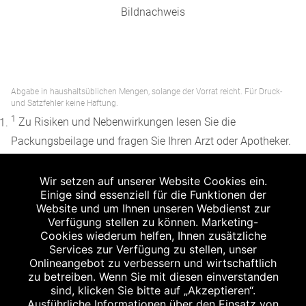
Bildnachweis
Abgabe in haushaltsüblichen Mengen, solange der Vorrat reicht. Für Druck-
und Satzfehler keine Haftung.
1
Zu Risiken und Nebenwirkungen lesen Sie die
Packungsbeilage und fragen Sie Ihren Arzt oder Apotheker.
2
Angabe nach der deutschen Arzneimitteltaxe
Wir setzen auf unserer Website Cookies ein.
Apothekenerstattungspreis (AEP). Der AEP ist keine
Einige sind essenziell für die Funktionen der
unverbindliche Preisempfehlung der Hersteller. Der AEP ist
Website und um Ihnen unseren Webdienst zur
ein von den Apotheken in Ansatz gebrachter Preis für
Verfügung stellen zu können. Marketing-
Cookies wiederum helfen, Ihnen zusätzliche
rezeptfreie Arzneimittel. Er entspricht in der Höhe dem für
Services zur Verfügung zu stellen, unser
Apotheken verbindlichen Abgabepreis, zu dem eine
Onlineangebot zu verbessern und wirtschaftlich
Apotheke in bestimmten Fällen (z.B. bei Kindern unter 12
zu betreiben. Wenn Sie mit diesen einverstanden
sind, klicken Sie bitte auf „Akzeptieren“.
Jahren) das Produkt mit der gesetzlichen
Ausführliche Informationen über den Einsatz von