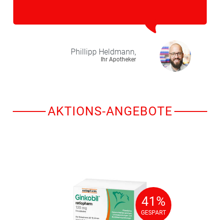
Phillipp
Heldmann,
Ihr Apotheker
AKTIONS-ANGEBOTE
41%
41%
GESPART
GESPART