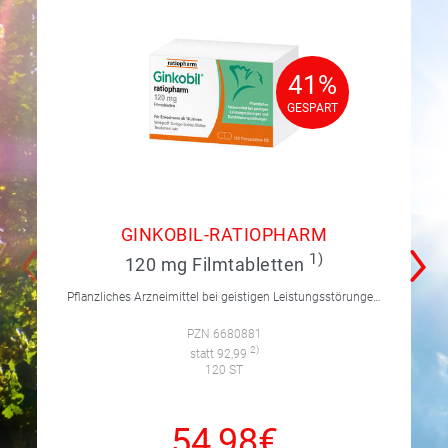
41%
41%
GESPART
GESPART
GINKOBIL-RATIOPHARM
1)
120 mg Filmtabletten
Pflanzliches Arzneimittel bei geistigen Leistungsstörungen und Durchblutungsstörungen.
PZN 6680881
2)
statt 92,99
120 ST
54,98€