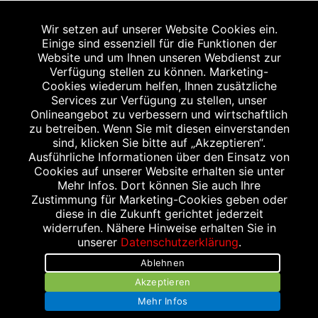
2
Angabe nach der deutschen Arzneimitteltaxe
Wir setzen auf unserer Website Cookies ein.
Apothekenerstattungspreis (AEP). Der AEP ist keine
Einige sind essenziell für die Funktionen der
unverbindliche Preisempfehlung der Hersteller. Der AEP ist
Website und um Ihnen unseren Webdienst zur
ein von den Apotheken in Ansatz gebrachter Preis für
Verfügung stellen zu können. Marketing-
Cookies wiederum helfen, Ihnen zusätzliche
rezeptfreie Arzneimittel. Er entspricht in der Höhe dem für
Services zur Verfügung zu stellen, unser
Apotheken verbindlichen Abgabepreis, zu dem eine
Onlineangebot zu verbessern und wirtschaftlich
Apotheke in bestimmten Fällen (z.B. bei Kindern unter 12
zu betreiben. Wenn Sie mit diesen einverstanden
sind, klicken Sie bitte auf „Akzeptieren“.
Jahren) das Produkt mit der gesetzlichen
Ausführliche Informationen über den Einsatz von
Krankenversicherung abrechnet. Der AEP ist der allgemeine
Cookies auf unserer Website erhalten sie unter
Erstattungspreis im Falle einer Kostenübernahme durch die
Mehr Infos. Dort können Sie auch Ihre
Zustimmung für Marketing-Cookies geben oder
gesetzlichen Krankenkassen, vor Abzug eines
diese in die Zukunft gerichtet jederzeit
Zwangsrabattes (zur Zeit 5%) nach §130 Abs. 1 SGB V.
widerrufen. Nähere Hinweise erhalten Sie in
3
unserer
Datenschutzerklärung
.
Unverbindliche Preisempfehlung des Herstellers (UVP).
Ablehnen
powered by apovena.de
Akzeptieren
Mehr Infos