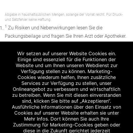
Abgabe in haushaltsüblichen Mengen, solange der Vorrat reicht. Für Druck-
und Satzfehler keine Haftung.
1
Zu Risiken und Nebenwirkungen lesen Sie die
Packungsbeilage und fragen Sie Ihren Arzt oder Apotheker.
2
Angabe nach der deutschen Arzneimitteltaxe
Wir setzen auf unserer Website Cookies ein.
Apothekenerstattungspreis (AEP). Der AEP ist keine
Einige sind essenziell für die Funktionen der
unverbindliche Preisempfehlung der Hersteller. Der AEP ist
Website und um Ihnen unseren Webdienst zur
ein von den Apotheken in Ansatz gebrachter Preis für
Verfügung stellen zu können. Marketing-
Cookies wiederum helfen, Ihnen zusätzliche
rezeptfreie Arzneimittel. Er entspricht in der Höhe dem für
Services zur Verfügung zu stellen, unser
Apotheken verbindlichen Abgabepreis, zu dem eine
Onlineangebot zu verbessern und wirtschaftlich
Apotheke in bestimmten Fällen (z.B. bei Kindern unter 12
zu betreiben. Wenn Sie mit diesen einverstanden
sind, klicken Sie bitte auf „Akzeptieren“.
Jahren) das Produkt mit der gesetzlichen
Ausführliche Informationen über den Einsatz von
Krankenversicherung abrechnet. Der AEP ist der allgemeine
Cookies auf unserer Website erhalten sie unter
Erstattungspreis im Falle einer Kostenübernahme durch die
Mehr Infos. Dort können Sie auch Ihre
Zustimmung für Marketing-Cookies geben oder
gesetzlichen Krankenkassen, vor Abzug eines
diese in die Zukunft gerichtet jederzeit