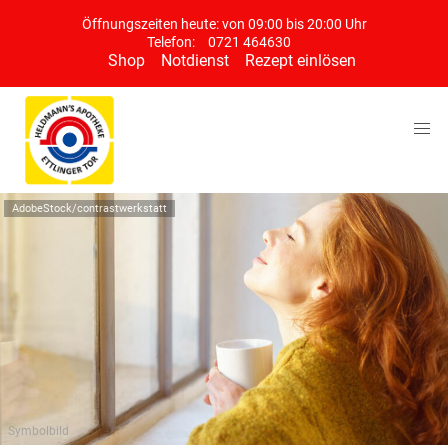
Öffnungszeiten heute: von 09:00 bis 20:00 Uhr
Telefon:
0721 464630
Shop
Notdienst
Rezept einlösen
AdobeStock/contrastwerkstatt
Symbolbild