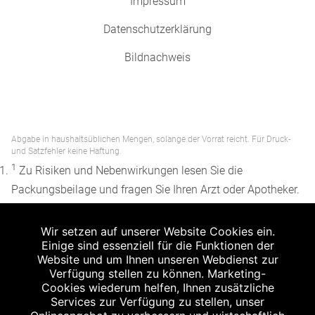
Impressum
Datenschutzerklärung
Bildnachweis
Abgabe in haushaltsüblichen Mengen, solange der Vorrat reicht. Für Druck-
und Satzfehler keine Haftung.
1
Zu Risiken und Nebenwirkungen lesen Sie die
Packungsbeilage und fragen Sie Ihren Arzt oder Apotheker.
2
Angabe nach der deutschen Arzneimitteltaxe
Wir setzen auf unserer Website Cookies ein.
Apothekenerstattungspreis (AEP). Der AEP ist keine
Einige sind essenziell für die Funktionen der
unverbindliche Preisempfehlung der Hersteller. Der AEP ist
Website und um Ihnen unseren Webdienst zur
ein von den Apotheken in Ansatz gebrachter Preis für
Verfügung stellen zu können. Marketing-
Cookies wiederum helfen, Ihnen zusätzliche
rezeptfreie Arzneimittel. Er entspricht in der Höhe dem für
Services zur Verfügung zu stellen, unser
Apotheken verbindlichen Abgabepreis, zu dem eine