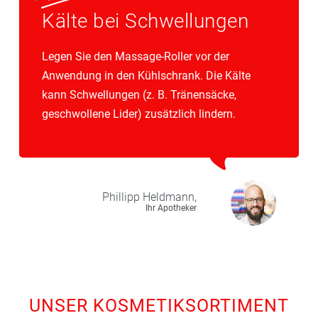
Kälte bei Schwellungen
Legen Sie den Massage-Roller vor der
Anwendung in den Kühlschrank. Die Kälte
kann Schwellungen (z. B. Tränensäcke,
geschwollene Lider) zusätzlich lindern.
Phillipp
Heldmann,
Ihr Apotheker
UNSER KOSMETIKSORTIMENT