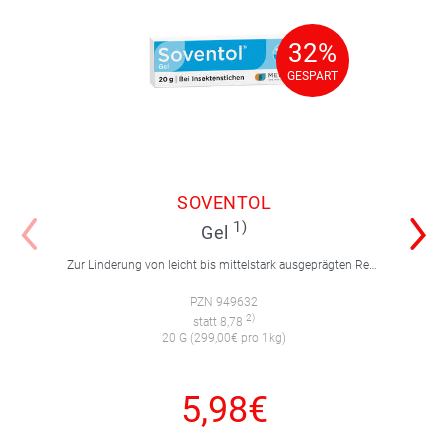
32%
32%
GESPART
GESPART
SOVENTOL
1)
Gel
Zur Linderung von leicht bis mittelstark ausgeprägten Reaktionen auf Insektenstiche mit Juckreiz.
PZN 949632
2)
statt 8,78
20 G (299,00€ pro 1kg)
5,98€