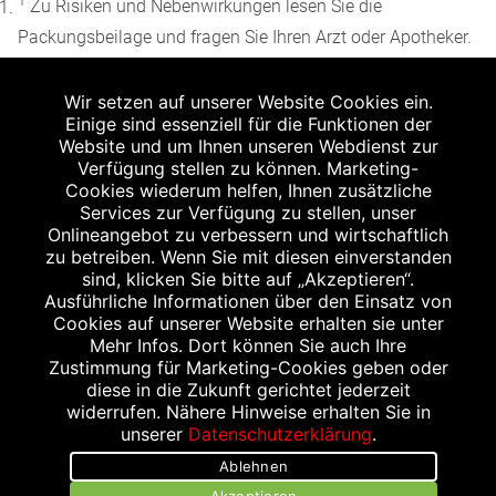
1
Zu Risiken und Nebenwirkungen lesen Sie die
Packungsbeilage und fragen Sie Ihren Arzt oder Apotheker.
2
Angabe nach der deutschen Arzneimitteltaxe
Wir setzen auf unserer Website Cookies ein.
Apothekenerstattungspreis (AEP). Der AEP ist keine
Einige sind essenziell für die Funktionen der
unverbindliche Preisempfehlung der Hersteller. Der AEP ist
Website und um Ihnen unseren Webdienst zur
ein von den Apotheken in Ansatz gebrachter Preis für
Verfügung stellen zu können. Marketing-
Cookies wiederum helfen, Ihnen zusätzliche
rezeptfreie Arzneimittel. Er entspricht in der Höhe dem für
Services zur Verfügung zu stellen, unser
Apotheken verbindlichen Abgabepreis, zu dem eine
Onlineangebot zu verbessern und wirtschaftlich
Apotheke in bestimmten Fällen (z.B. bei Kindern unter 12
zu betreiben. Wenn Sie mit diesen einverstanden
sind, klicken Sie bitte auf „Akzeptieren“.
Jahren) das Produkt mit der gesetzlichen
Ausführliche Informationen über den Einsatz von
Krankenversicherung abrechnet. Der AEP ist der allgemeine
Cookies auf unserer Website erhalten sie unter
Erstattungspreis im Falle einer Kostenübernahme durch die
Mehr Infos. Dort können Sie auch Ihre
Zustimmung für Marketing-Cookies geben oder
gesetzlichen Krankenkassen, vor Abzug eines
diese in die Zukunft gerichtet jederzeit
Zwangsrabattes (zur Zeit 5%) nach §130 Abs. 1 SGB V.
widerrufen. Nähere Hinweise erhalten Sie in
3
unserer
Datenschutzerklärung
.
Unverbindliche Preisempfehlung des Herstellers (UVP).
Ablehnen
powered by apovena.de