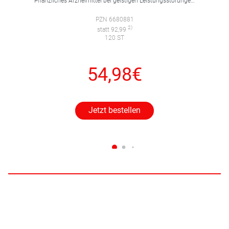
Pflanzliches Arzneimittel bei geistigen Leistungsstörungen und Durchblutungsstörungen.
PZN 6680881
2)
statt 92,99
120 ST
54,98€
Jetzt bestellen