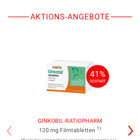
AKTIONS-ANGEBOTE
41%
41%
GESPART
GESPART
GINKOBIL-RATIOPHARM
1)
120 mg Filmtabletten