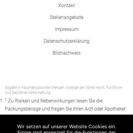
Kontakt
Stellenangebote
Impressum
Datenschutzerklärung
Bildnachweis
Abgabe in haushaltsüblichen Mengen, solange der Vorrat reicht. Für Druck-
und Satzfehler keine Haftung.
1
Zu Risiken und Nebenwirkungen lesen Sie die
Packungsbeilage und fragen Sie Ihren Arzt oder Apotheker.
2
Angabe nach der deutschen Arzneimitteltaxe
Wir setzen auf unserer Website Cookies ein.
Apothekenerstattungspreis (AEP). Der AEP ist keine
Einige sind essenziell für die Funktionen der