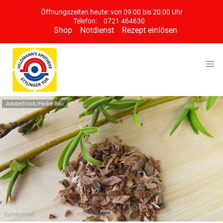
Öffnungszeiten heute: von 09:00 bis 20:00 Uhr
Telefon:
0721 464630
Shop
Notdienst
Rezept einlösen
AdobeStock/Heike Rau
Symbolbild