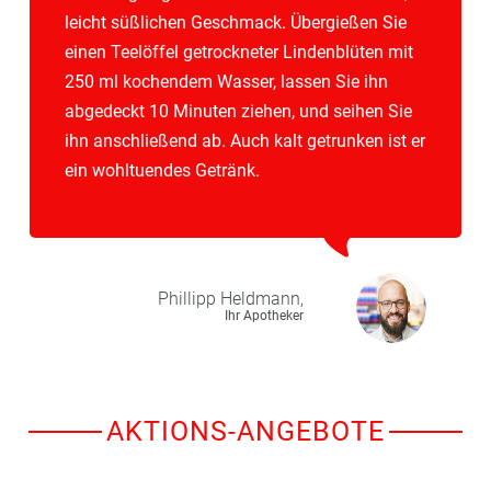
leicht süßlichen Geschmack. Übergießen Sie
einen Teelöffel getrockneter Lindenblüten mit
250 ml kochendem Wasser, lassen Sie ihn
abgedeckt 10 Minuten ziehen, und seihen Sie
ihn anschließend ab. Auch kalt getrunken ist er
ein wohltuendes Getränk.
Phillipp
Heldmann,
Ihr Apotheker
AKTIONS-ANGEBOTE